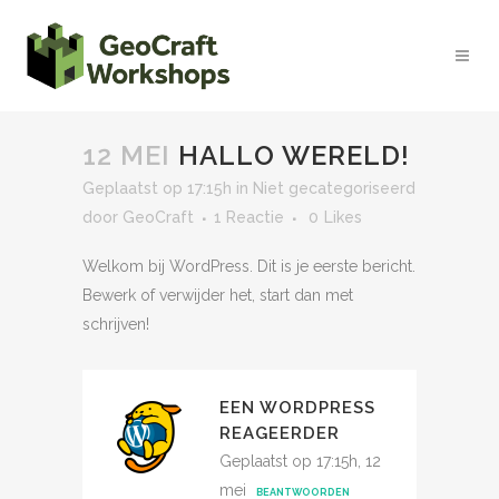
12 MEI
HALLO WERELD!
Geplaatst op 17:15h
in
Niet gecategoriseerd
door
GeoCraft
1 Reactie
0
Likes
Welkom bij WordPress. Dit is je eerste bericht.
Bewerk of verwijder het, start dan met
schrijven!
EEN WORDPRESS
REAGEERDER
Geplaatst op 17:15h, 12
mei
BEANTWOORDEN